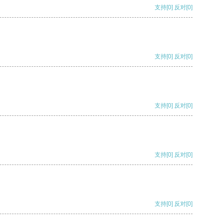
支持
[0]
反对
[0]
支持
[0]
反对
[0]
支持
[0]
反对
[0]
支持
[0]
反对
[0]
支持
[0]
反对
[0]