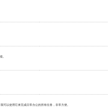
绩。
。
。我可以使用它来完成日常办公的所有任务，非常方便。