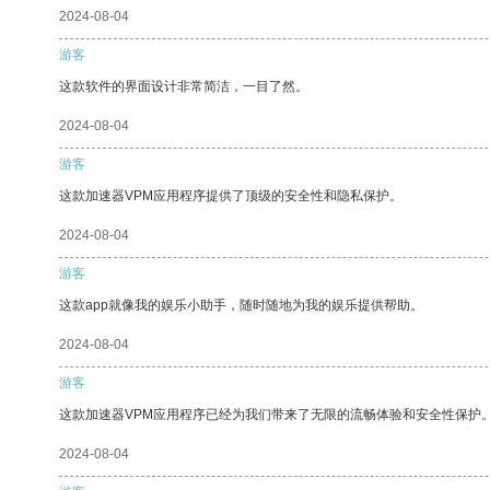
2024-08-04
游客
这款软件的界面设计非常简洁，一目了然。
2024-08-04
游客
这款加速器VPM应用程序提供了顶级的安全性和隐私保护。
2024-08-04
游客
这款app就像我的娱乐小助手，随时随地为我的娱乐提供帮助。
2024-08-04
游客
这款加速器VPM应用程序已经为我们带来了无限的流畅体验和安全性保护
2024-08-04