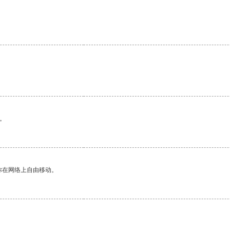
。
你在网络上自由移动。