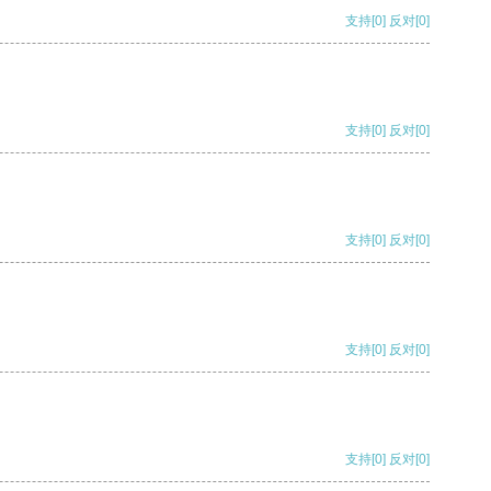
支持
[0]
反对
[0]
支持
[0]
反对
[0]
支持
[0]
反对
[0]
支持
[0]
反对
[0]
支持
[0]
反对
[0]