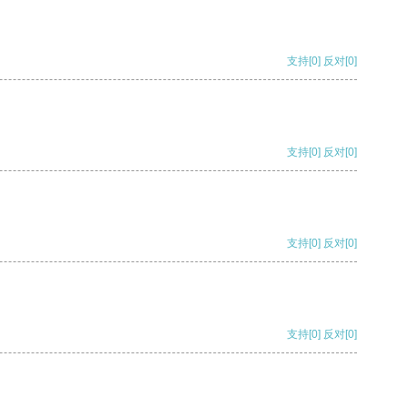
支持
[0]
反对
[0]
支持
[0]
反对
[0]
支持
[0]
反对
[0]
支持
[0]
反对
[0]