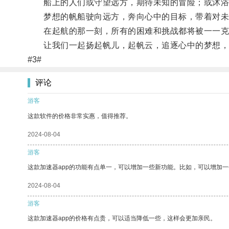
船上的人们或守望远方，期待未知的冒险；或沐浴
梦想的帆船驶向远方，奔向心中的目标，带着对未
在起航的那一刻，所有的困难和挑战都将被一一克
让我们一起扬起帆儿，起帆云，追逐心中的梦想，
#3#
评论
游客
这款软件的价格非常实惠，值得推荐。
2024-08-04
游客
这款加速器app的功能有点单一，可以增加一些新功能。比如，可以增加
2024-08-04
游客
这款加速器app的价格有点贵，可以适当降低一些，这样会更加亲民。