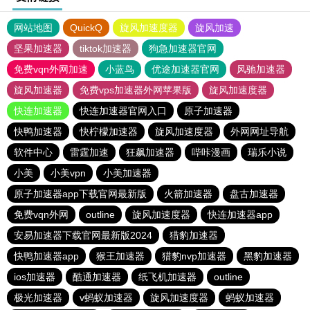
网站地图
QuickQ
旋风加速度器
旋风加速
坚果加速器
tiktok加速器
狗急加速器官网
免费vqn外网加速
小蓝鸟
优途加速器官网
风驰加速器
旋风加速器
免费vps加速器外网苹果版
旋风加速度器
快连加速器
快连加速器官网入口
原子加速器
快鸭加速器
快柠檬加速器
旋风加速度器
外网网址导航
软件中心
雷霆加速
狂飙加速器
哔咔漫画
瑞乐小说
小美
小美vpn
小美加速器
原子加速器app下载官网最新版
火箭加速器
盘古加速器
免费vqn外网
outline
旋风加速度器
快连加速器app
安易加速器下载官网最新版2024
猎豹加速器
快鸭加速器app
猴王加速器
猎豹nvp加速器
黑豹加速器
ios加速器
酷通加速器
纸飞机加速器
outline
极光加速器
v蚂蚁加速器
旋风加速度器
蚂蚁加速器