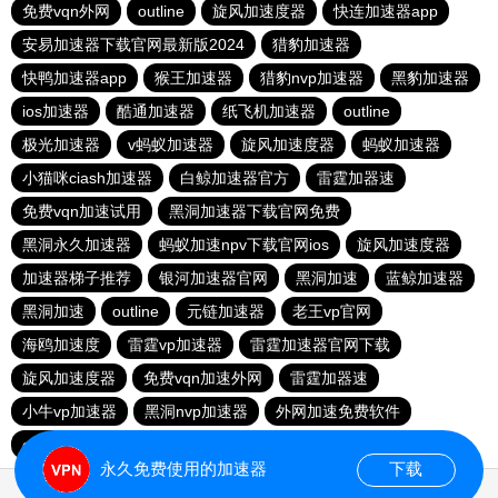
免费vqn外网
outline
旋风加速度器
快连加速器app
安易加速器下载官网最新版2024
猎豹加速器
快鸭加速器app
猴王加速器
猎豹nvp加速器
黑豹加速器
ios加速器
酷通加速器
纸飞机加速器
outline
极光加速器
v蚂蚁加速器
旋风加速度器
蚂蚁加速器
小猫咪ciash加速器
白鲸加速器官方
雷霆加器速
免费vqn加速试用
黑洞加速器下载官网免费
黑洞永久加速器
蚂蚁加速npv下载官网ios
旋风加速度器
加速器梯子推荐
银河加速器官网
黑洞加速
蓝鲸加速器
黑洞加速
outline
元链加速器
老王vp官网
海鸥加速度
雷霆vp加速器
雷霆加速器官网下载
旋风加速度器
免费vqn加速外网
雷霆加器速
小牛vp加速器
黑洞nvp加速器
外网加速免费软件
outline
快橙加速器
永久免费使用的加速器
下载