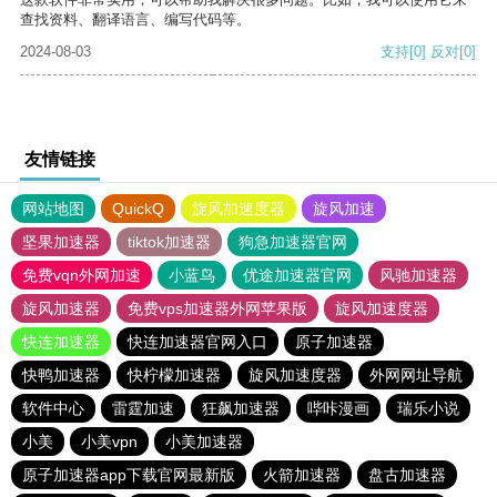
查找资料、翻译语言、编写代码等。
2024-08-03
支持
[0]
反对
[0]
友情链接
网站地图
QuickQ
旋风加速度器
旋风加速
坚果加速器
tiktok加速器
狗急加速器官网
免费vqn外网加速
小蓝鸟
优途加速器官网
风驰加速器
旋风加速器
免费vps加速器外网苹果版
旋风加速度器
快连加速器
快连加速器官网入口
原子加速器
快鸭加速器
快柠檬加速器
旋风加速度器
外网网址导航
软件中心
雷霆加速
狂飙加速器
哔咔漫画
瑞乐小说
小美
小美vpn
小美加速器
原子加速器app下载官网最新版
火箭加速器
盘古加速器