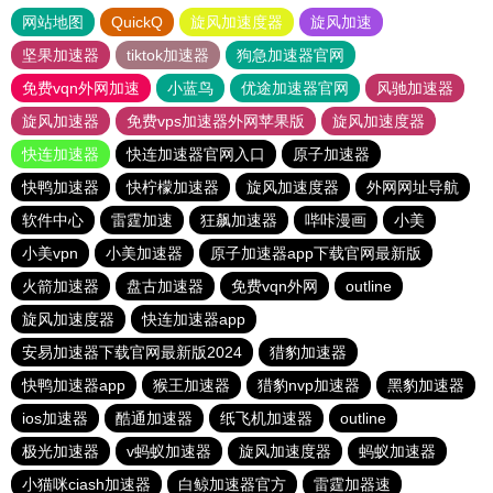
网站地图
QuickQ
旋风加速度器
旋风加速
坚果加速器
tiktok加速器
狗急加速器官网
免费vqn外网加速
小蓝鸟
优途加速器官网
风驰加速器
旋风加速器
免费vps加速器外网苹果版
旋风加速度器
快连加速器
快连加速器官网入口
原子加速器
快鸭加速器
快柠檬加速器
旋风加速度器
外网网址导航
软件中心
雷霆加速
狂飙加速器
哔咔漫画
小美
小美vpn
小美加速器
原子加速器app下载官网最新版
火箭加速器
盘古加速器
免费vqn外网
outline
旋风加速度器
快连加速器app
安易加速器下载官网最新版2024
猎豹加速器
快鸭加速器app
猴王加速器
猎豹nvp加速器
黑豹加速器
ios加速器
酷通加速器
纸飞机加速器
outline
极光加速器
v蚂蚁加速器
旋风加速度器
蚂蚁加速器
小猫咪ciash加速器
白鲸加速器官方
雷霆加器速