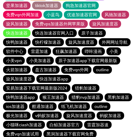
坚果加速器
tiktok加速器
狗急加速器官网
免费vqn外网加速
小蓝鸟
优途加速器官网
风驰加速器
旋风加速器
免费vps加速器外网苹果版
旋风加速度器
快连加速器
快连加速器官网入口
原子加速器
快鸭加速器
快柠檬加速器
旋风加速度器
外网网址导航
软件中心
雷霆加速
狂飙加速器
哔咔漫画
小美
小美vpn
小美加速器
原子加速器app下载官网最新版
火箭加速器
盘古加速器
免费vqn外网
outline
旋风加速度器
快连加速器app
安易加速器下载官网最新版2024
猎豹加速器
快鸭加速器app
猴王加速器
猎豹nvp加速器
黑豹加速器
ios加速器
酷通加速器
纸飞机加速器
outline
极光加速器
v蚂蚁加速器
旋风加速度器
蚂蚁加速器
小猫咪ciash加速器
白鲸加速器官方
雷霆加器速
免费vqn加速试用
黑洞加速器下载官网免费