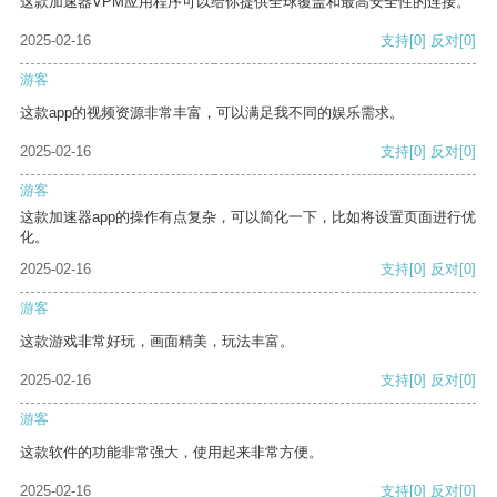
这款加速器VPM应用程序可以给你提供全球覆盖和最高安全性的连接。
2025-02-16
支持
[0]
反对
[0]
游客
这款app的视频资源非常丰富，可以满足我不同的娱乐需求。
2025-02-16
支持
[0]
反对
[0]
游客
这款加速器app的操作有点复杂，可以简化一下，比如将设置页面进行优
化。
2025-02-16
支持
[0]
反对
[0]
游客
这款游戏非常好玩，画面精美，玩法丰富。
2025-02-16
支持
[0]
反对
[0]
游客
这款软件的功能非常强大，使用起来非常方便。
2025-02-16
支持
[0]
反对
[0]