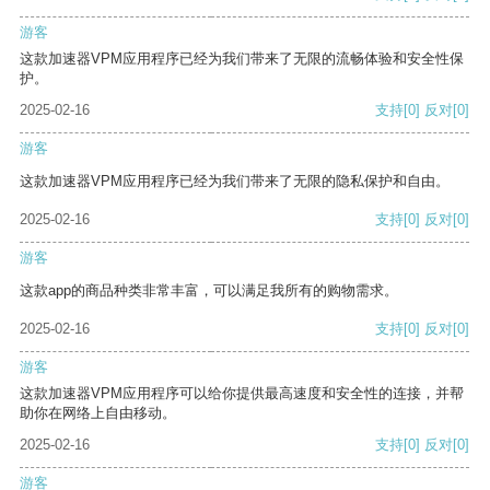
游客
这款加速器VPM应用程序已经为我们带来了无限的流畅体验和安全性保
护。
2025-02-16
支持
[0]
反对
[0]
游客
这款加速器VPM应用程序已经为我们带来了无限的隐私保护和自由。
2025-02-16
支持
[0]
反对
[0]
游客
这款app的商品种类非常丰富，可以满足我所有的购物需求。
2025-02-16
支持
[0]
反对
[0]
游客
这款加速器VPM应用程序可以给你提供最高速度和安全性的连接，并帮
助你在网络上自由移动。
2025-02-16
支持
[0]
反对
[0]
游客