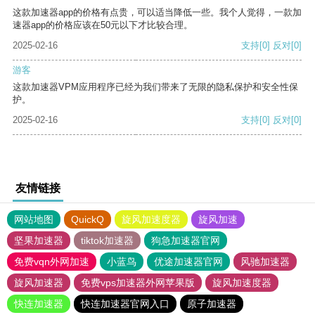
这款加速器app的价格有点贵，可以适当降低一些。我个人觉得，一款加
速器app的价格应该在50元以下才比较合理。
2025-02-16
支持
[0]
反对
[0]
游客
这款加速器VPM应用程序已经为我们带来了无限的隐私保护和安全性保
护。
2025-02-16
支持
[0]
反对
[0]
友情链接
网站地图
QuickQ
旋风加速度器
旋风加速
坚果加速器
tiktok加速器
狗急加速器官网
免费vqn外网加速
小蓝鸟
优途加速器官网
风驰加速器
旋风加速器
免费vps加速器外网苹果版
旋风加速度器
快连加速器
快连加速器官网入口
原子加速器