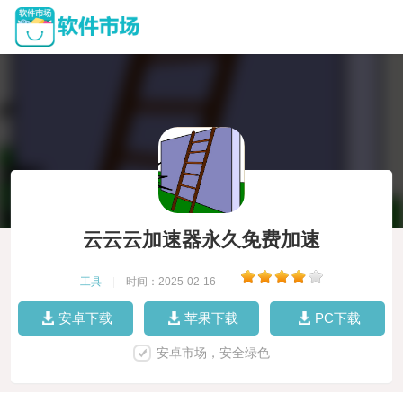
云云云加速器永久免费加速
工具
|
时间：2025-02-16
|
安卓下载
苹果下载
PC下载
安卓市场，安全绿色