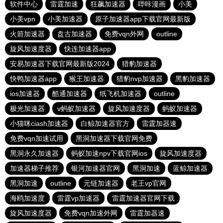
软件中心
雷霆加速
狂飙加速器
哔咔漫画
小美
小美vpn
小美加速器
原子加速器app下载官网最新版
火箭加速器
盘古加速器
免费vqn外网
outline
旋风加速度器
快连加速器app
安易加速器下载官网最新版2024
猎豹加速器
快鸭加速器app
猴王加速器
猎豹nvp加速器
黑豹加速器
ios加速器
酷通加速器
纸飞机加速器
outline
极光加速器
v蚂蚁加速器
旋风加速度器
蚂蚁加速器
小猫咪ciash加速器
白鲸加速器官方
雷霆加器速
免费vqn加速试用
黑洞加速器下载官网免费
黑洞永久加速器
蚂蚁加速npv下载官网ios
旋风加速度器
加速器梯子推荐
银河加速器官网
黑洞加速
蓝鲸加速器
黑洞加速
outline
元链加速器
老王vp官网
海鸥加速度
雷霆vp加速器
雷霆加速器官网下载
旋风加速度器
免费vqn加速外网
雷霆加器速