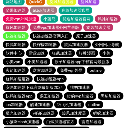
网站地图
QuickQ
旋风加速度器
旋风加速
坚果加速器
tiktok加速器
狗急加速器官网
免费vqn外网加速
小蓝鸟
优途加速器官网
风驰加速器
旋风加速器
免费vps加速器外网苹果版
旋风加速度器
快连加速器
快连加速器官网入口
原子加速器
快鸭加速器
快柠檬加速器
旋风加速度器
外网网址导航
软件中心
雷霆加速
狂飙加速器
哔咔漫画
小美
小美vpn
小美加速器
原子加速器app下载官网最新版
火箭加速器
盘古加速器
免费vqn外网
outline
旋风加速度器
快连加速器app
安易加速器下载官网最新版2024
猎豹加速器
快鸭加速器app
猴王加速器
猎豹nvp加速器
黑豹加速器
ios加速器
酷通加速器
纸飞机加速器
outline
极光加速器
v蚂蚁加速器
旋风加速度器
蚂蚁加速器
小猫咪ciash加速器
白鲸加速器官方
雷霆加器速