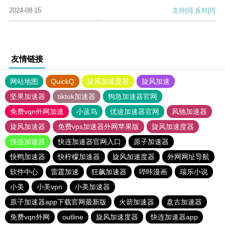
2024-08-15
支持
[0]
反对
[0]
友情链接
网站地图
QuickQ
旋风加速度器
旋风加速
坚果加速器
tiktok加速器
狗急加速器官网
免费vqn外网加速
小蓝鸟
优途加速器官网
风驰加速器
旋风加速器
免费vps加速器外网苹果版
旋风加速度器
快连加速器
快连加速器官网入口
原子加速器
快鸭加速器
快柠檬加速器
旋风加速度器
外网网址导航
软件中心
雷霆加速
狂飙加速器
哔咔漫画
瑞乐小说
小美
小美vpn
小美加速器
原子加速器app下载官网最新版
火箭加速器
盘古加速器
免费vqn外网
outline
旋风加速度器
快连加速器app