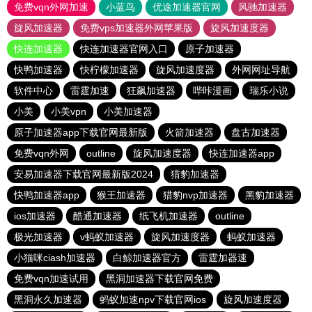
免费vqn外网加速
小蓝鸟
优途加速器官网
风驰加速器
旋风加速器
免费vps加速器外网苹果版
旋风加速度器
快连加速器
快连加速器官网入口
原子加速器
快鸭加速器
快柠檬加速器
旋风加速度器
外网网址导航
软件中心
雷霆加速
狂飙加速器
哔咔漫画
瑞乐小说
小美
小美vpn
小美加速器
原子加速器app下载官网最新版
火箭加速器
盘古加速器
免费vqn外网
outline
旋风加速度器
快连加速器app
安易加速器下载官网最新版2024
猎豹加速器
快鸭加速器app
猴王加速器
猎豹nvp加速器
黑豹加速器
ios加速器
酷通加速器
纸飞机加速器
outline
极光加速器
v蚂蚁加速器
旋风加速度器
蚂蚁加速器
小猫咪ciash加速器
白鲸加速器官方
雷霆加器速
免费vqn加速试用
黑洞加速器下载官网免费
黑洞永久加速器
蚂蚁加速npv下载官网ios
旋风加速度器