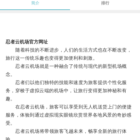
简介
排行
忍者云机场官方网址
随着科技的不断进步，人们的生活方式也在不断改变，
旅行这一传统乐趣也变得更加便利和刺激。
忍者云机场就是一种融合了传统与现代的新型机场概
念。
忍者们以他们独特的技能和速度为旅客提供个性化服
务，穿梭于虚拟云端的机场中，让旅行变得更加神秘和有
趣。
在忍者云机场，旅客可以享受到无人机送货上门的便捷
服务，体验到通过虚拟现实眼镜欣赏世界各地风景的奇妙感
受。
忍者云机场将带领旅客飞越未来，畅享全新的旅行体
验。