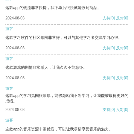
这款app的物流非常快捷，我下单后很快就能收到商品。
2024-08-03
支持
[0]
反对
[0]
游客
这款学习软件的社区氛围非常好，可以与其他学习者交流学习心得。
2024-08-03
支持
[0]
反对
[0]
游客
这款游戏的剧情非常感人，让我久久不能忘怀。
2024-08-03
支持
[0]
反对
[0]
游客
这款app的学习氛围很浓厚，能够激励我不断学习，让我能够取得更好的
成绩。
2024-08-03
支持
[0]
反对
[0]
游客
这款app的音乐资源非常优质，可以让我尽情享受音乐的魅力。