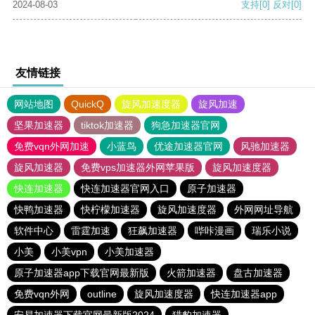
2024-08-03
支持
[0]
反对
[0]
友情链接
网站地图
QuickQ
旋风加速度器
旋风加速
坚果加速器
tiktok加速器
狗急加速器官网
免费vqn外网加速
小蓝鸟
优途加速器官网
风驰加速器
旋风加速器
免费vps加速器外网苹果版
旋风加速度器
快连加速器
快连加速器官网入口
原子加速器
快鸭加速器
快柠檬加速器
旋风加速度器
外网网址导航
软件中心
雷霆加速
狂飙加速器
哔咔漫画
瑞乐小说
小美
小美vpn
小美加速器
原子加速器app下载官网最新版
火箭加速器
盘古加速器
免费vqn外网
outline
旋风加速度器
快连加速器app