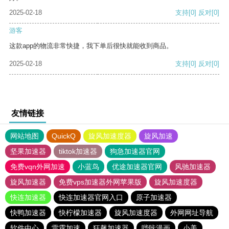
2025-02-18
支持
[0]
反对
[0]
游客
这款app的物流非常快捷，我下单后很快就能收到商品。
2025-02-18
支持
[0]
反对
[0]
友情链接
网站地图
QuickQ
旋风加速度器
旋风加速
坚果加速器
tiktok加速器
狗急加速器官网
免费vqn外网加速
小蓝鸟
优途加速器官网
风驰加速器
旋风加速器
免费vps加速器外网苹果版
旋风加速度器
快连加速器
快连加速器官网入口
原子加速器
快鸭加速器
快柠檬加速器
旋风加速度器
外网网址导航
软件中心
雷霆加速
狂飙加速器
哔咔漫画
小美