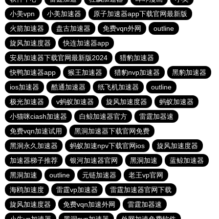
小美vpn
小美加速器
原子加速器app下载官网最新版
火箭加速器
盘古加速器
免费vqn外网
outline
旋风加速度器
快连加速器app
安易加速器下载官网最新版2024
猎豹加速器
快鸭加速器app
猴王加速器
猎豹nvp加速器
黑豹加速器
ios加速器
酷通加速器
纸飞机加速器
outline
极光加速器
v蚂蚁加速器
旋风加速度器
蚂蚁加速器
小猫咪ciash加速器
白鲸加速器官方
雷霆加器速
免费vqn加速试用
黑洞加速器下载官网免费
黑洞永久加速器
蚂蚁加速npv下载官网ios
旋风加速度器
加速器梯子推荐
银河加速器官网
黑洞加速
蓝鲸加速器
黑洞加速
outline
元链加速器
老王vp官网
海鸥加速度
雷霆vp加速器
雷霆加速器官网下载
旋风加速度器
免费vqn加速外网
雷霆加器速