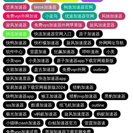
坚果加速器
tiktok加速器
狗急加速器官网
免费vqn外网加速
小蓝鸟
优途加速器官网
风驰加速器
旋风加速器
免费vps加速器外网苹果版
旋风加速度器
快连加速器
快连加速器官网入口
原子加速器
快鸭加速器
快柠檬加速器
旋风加速度器
外网网址导航
软件中心
雷霆加速
狂飙加速器
哔咔漫画
小美
小美vpn
小美加速器
原子加速器app下载官网最新版
火箭加速器
盘古加速器
免费vqn外网
outline
旋风加速度器
快连加速器app
安易加速器下载官网最新版2024
猎豹加速器
快鸭加速器app
猴王加速器
猎豹nvp加速器
黑豹加速器
ios加速器
酷通加速器
纸飞机加速器
outline
极光加速器
v蚂蚁加速器
旋风加速度器
蚂蚁加速器
小猫咪ciash加速器
白鲸加速器官方
雷霆加器速
免费vqn加速试用
黑洞加速器下载官网免费