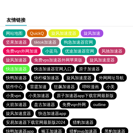
友情链接
网站地图
QuickQ
旋风加速度器
旋风加速
坚果加速器
tiktok加速器
狗急加速器官网
免费vqn外网加速
小蓝鸟
优途加速器官网
风驰加速器
旋风加速器
免费vps加速器外网苹果版
旋风加速度器
快连加速器
快连加速器官网入口
原子加速器
快鸭加速器
快柠檬加速器
旋风加速度器
外网网址导航
软件中心
雷霆加速
狂飙加速器
哔咔漫画
小美
小美vpn
小美加速器
原子加速器app下载官网最新版
火箭加速器
盘古加速器
免费vqn外网
outline
旋风加速度器
快连加速器app
安易加速器下载官网最新版2024
猎豹加速器
快鸭加速器app
猴王加速器
猎豹nvp加速器
黑豹加速器