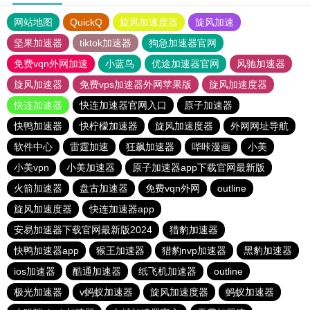
网站地图
QuickQ
旋风加速度器
旋风加速
坚果加速器
tiktok加速器
狗急加速器官网
免费vqn外网加速
小蓝鸟
优途加速器官网
风驰加速器
旋风加速器
免费vps加速器外网苹果版
旋风加速度器
快连加速器
快连加速器官网入口
原子加速器
快鸭加速器
快柠檬加速器
旋风加速度器
外网网址导航
软件中心
雷霆加速
狂飙加速器
哔咔漫画
小美
小美vpn
小美加速器
原子加速器app下载官网最新版
火箭加速器
盘古加速器
免费vqn外网
outline
旋风加速度器
快连加速器app
安易加速器下载官网最新版2024
猎豹加速器
快鸭加速器app
猴王加速器
猎豹nvp加速器
黑豹加速器
ios加速器
酷通加速器
纸飞机加速器
outline
极光加速器
v蚂蚁加速器
旋风加速度器
蚂蚁加速器