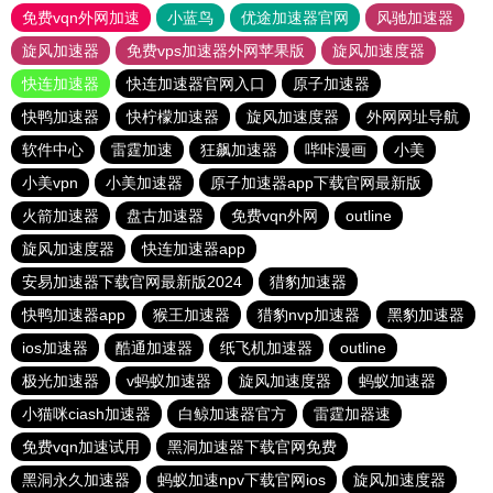
免费vqn外网加速
小蓝鸟
优途加速器官网
风驰加速器
旋风加速器
免费vps加速器外网苹果版
旋风加速度器
快连加速器
快连加速器官网入口
原子加速器
快鸭加速器
快柠檬加速器
旋风加速度器
外网网址导航
软件中心
雷霆加速
狂飙加速器
哔咔漫画
小美
小美vpn
小美加速器
原子加速器app下载官网最新版
火箭加速器
盘古加速器
免费vqn外网
outline
旋风加速度器
快连加速器app
安易加速器下载官网最新版2024
猎豹加速器
快鸭加速器app
猴王加速器
猎豹nvp加速器
黑豹加速器
ios加速器
酷通加速器
纸飞机加速器
outline
极光加速器
v蚂蚁加速器
旋风加速度器
蚂蚁加速器
小猫咪ciash加速器
白鲸加速器官方
雷霆加器速
免费vqn加速试用
黑洞加速器下载官网免费
黑洞永久加速器
蚂蚁加速npv下载官网ios
旋风加速度器