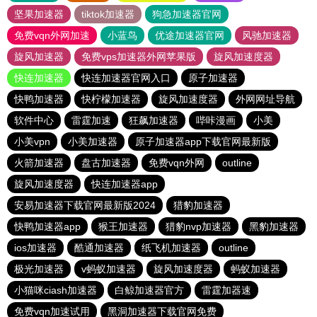
坚果加速器
tiktok加速器
狗急加速器官网
免费vqn外网加速
小蓝鸟
优途加速器官网
风驰加速器
旋风加速器
免费vps加速器外网苹果版
旋风加速度器
快连加速器
快连加速器官网入口
原子加速器
快鸭加速器
快柠檬加速器
旋风加速度器
外网网址导航
软件中心
雷霆加速
狂飙加速器
哔咔漫画
小美
小美vpn
小美加速器
原子加速器app下载官网最新版
火箭加速器
盘古加速器
免费vqn外网
outline
旋风加速度器
快连加速器app
安易加速器下载官网最新版2024
猎豹加速器
快鸭加速器app
猴王加速器
猎豹nvp加速器
黑豹加速器
ios加速器
酷通加速器
纸飞机加速器
outline
极光加速器
v蚂蚁加速器
旋风加速度器
蚂蚁加速器
小猫咪ciash加速器
白鲸加速器官方
雷霆加器速
免费vqn加速试用
黑洞加速器下载官网免费