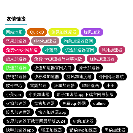
友情链接
网站地图
QuickQ
旋风加速度器
旋风加速
坚果加速器
tiktok加速器
狗急加速器官网
免费vqn外网加速
小蓝鸟
优途加速器官网
风驰加速器
旋风加速器
免费vps加速器外网苹果版
旋风加速度器
快连加速器
快连加速器官网入口
原子加速器
快鸭加速器
快柠檬加速器
旋风加速度器
外网网址导航
软件中心
雷霆加速
狂飙加速器
哔咔漫画
小美
小美vpn
小美加速器
原子加速器app下载官网最新版
火箭加速器
盘古加速器
免费vqn外网
outline
旋风加速度器
快连加速器app
安易加速器下载官网最新版2024
猎豹加速器
快鸭加速器app
猴王加速器
猎豹nvp加速器
黑豹加速器