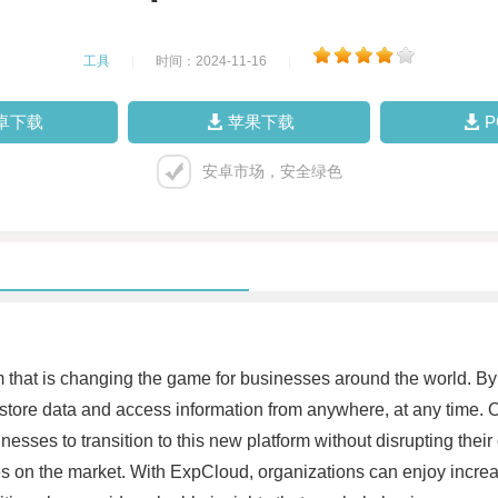
工具
|
时间：2024-11-16
|
卓下载
苹果下载
安卓市场，安全绿色
that is changing the game for businesses around the world. By 
 store data and access information from anywhere, at any time. O
nesses to transition to this new platform without disrupting their 
s on the market. With ExpCloud, organizations can enjoy increa