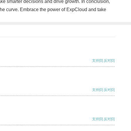
ake smarter decisions and drive growth. In conclusion,
f the curve. Embrace the power of ExpCloud and take
支持
[0]
反对
[0]
支持
[0]
反对
[0]
支持
[0]
反对
[0]