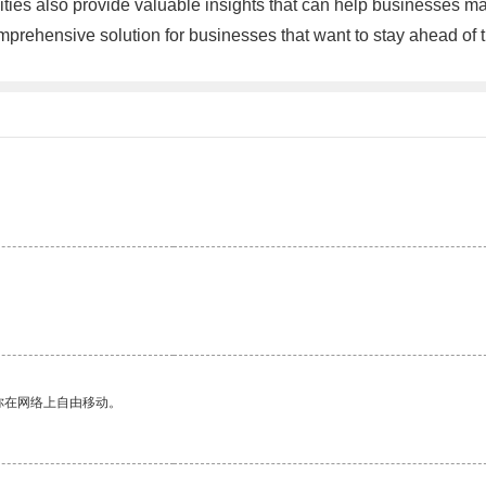
lities also provide valuable insights that can help businesses m
comprehensive solution for businesses that want to stay ahead o
你在网络上自由移动。