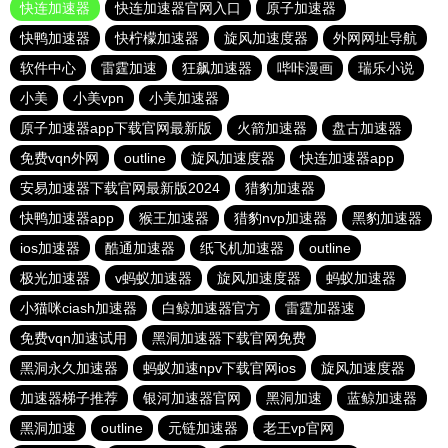
快连加速器
快连加速器官网入口
原子加速器
快鸭加速器
快柠檬加速器
旋风加速度器
外网网址导航
软件中心
雷霆加速
狂飙加速器
哔咔漫画
瑞乐小说
小美
小美vpn
小美加速器
原子加速器app下载官网最新版
火箭加速器
盘古加速器
免费vqn外网
outline
旋风加速度器
快连加速器app
安易加速器下载官网最新版2024
猎豹加速器
快鸭加速器app
猴王加速器
猎豹nvp加速器
黑豹加速器
ios加速器
酷通加速器
纸飞机加速器
outline
极光加速器
v蚂蚁加速器
旋风加速度器
蚂蚁加速器
小猫咪ciash加速器
白鲸加速器官方
雷霆加器速
免费vqn加速试用
黑洞加速器下载官网免费
黑洞永久加速器
蚂蚁加速npv下载官网ios
旋风加速度器
加速器梯子推荐
银河加速器官网
黑洞加速
蓝鲸加速器
黑洞加速
outline
元链加速器
老王vp官网