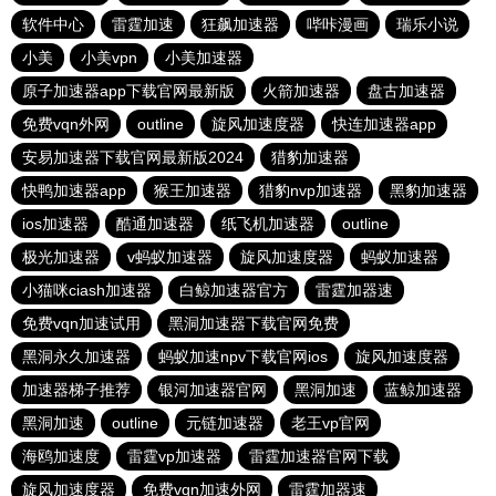
软件中心
雷霆加速
狂飙加速器
哔咔漫画
瑞乐小说
小美
小美vpn
小美加速器
原子加速器app下载官网最新版
火箭加速器
盘古加速器
免费vqn外网
outline
旋风加速度器
快连加速器app
安易加速器下载官网最新版2024
猎豹加速器
快鸭加速器app
猴王加速器
猎豹nvp加速器
黑豹加速器
ios加速器
酷通加速器
纸飞机加速器
outline
极光加速器
v蚂蚁加速器
旋风加速度器
蚂蚁加速器
小猫咪ciash加速器
白鲸加速器官方
雷霆加器速
免费vqn加速试用
黑洞加速器下载官网免费
黑洞永久加速器
蚂蚁加速npv下载官网ios
旋风加速度器
加速器梯子推荐
银河加速器官网
黑洞加速
蓝鲸加速器
黑洞加速
outline
元链加速器
老王vp官网
海鸥加速度
雷霆vp加速器
雷霆加速器官网下载
旋风加速度器
免费vqn加速外网
雷霆加器速