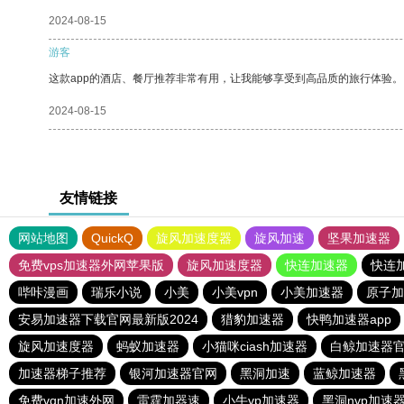
2024-08-15
游客
这款app的酒店、餐厅推荐非常有用，让我能够享受到高品质的旅行体验。
2024-08-15
友情链接
网站地图
QuickQ
旋风加速度器
旋风加速
坚果加速器
免费vps加速器外网苹果版
旋风加速度器
快连加速器
快连
哔咔漫画
瑞乐小说
小美
小美vpn
小美加速器
原子加
安易加速器下载官网最新版2024
猎豹加速器
快鸭加速器app
旋风加速度器
蚂蚁加速器
小猫咪ciash加速器
白鲸加速器
加速器梯子推荐
银河加速器官网
黑洞加速
蓝鲸加速器
免费vqn加速外网
雷霆加器速
小牛vp加速器
黑洞nvp加速