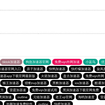
tiktok加速器
狗急加速器官网
免费vqn外网加速
小蓝鸟
优
加速器官网入口
原子加速器
快鸭加速器
快柠檬加速器
旋风
速器app下载官网最新版
火箭加速器
盘古加速器
免费vqn外网
猴王加速器
猎豹nvp加速器
黑豹加速器
ios加速器
酷通加
官方
雷霆加器速
免费vqn加速试用
黑洞加速器下载官网免费
黑洞加速
outline
元链加速器
老王vp官网
海鸥加速度
雷
器
外网加速免费软件
outline
快橙加速器