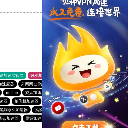
支持
[0]
反对
[0]
支持
[0]
反对
[0]
途加速器官网
风驰加速器
旋风加速器
加速度器
外网网址导航
软件中心
雷霆加速
狂飙加速器
outline
旋风加速度器
快连加速器app
速器
纸飞机加速器
outline
极光加速器
v蚂蚁加速器
黑洞永久加速器
蚂蚁加速npv下载官网ios
旋风加速度器
霆vp加速器
雷霆加速器官网下载
旋风加速度器