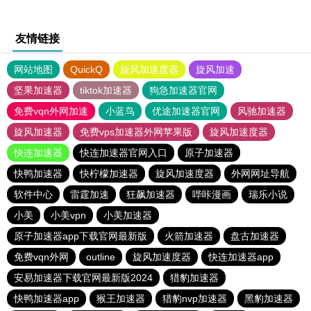
友情链接
网站地图
QuickQ
旋风加速度器
旋风加速
坚果加速器
tiktok加速器
狗急加速器官网
免费vqn外网加速
小蓝鸟
优途加速器官网
风驰加速器
旋风加速器
免费vps加速器外网苹果版
旋风加速度器
快连加速器
快连加速器官网入口
原子加速器
快鸭加速器
快柠檬加速器
旋风加速度器
外网网址导航
软件中心
雷霆加速
狂飙加速器
哔咔漫画
瑞乐小说
小美
小美vpn
小美加速器
原子加速器app下载官网最新版
火箭加速器
盘古加速器
免费vqn外网
outline
旋风加速度器
快连加速器app
安易加速器下载官网最新版2024
猎豹加速器
快鸭加速器app
猴王加速器
猎豹nvp加速器
黑豹加速器